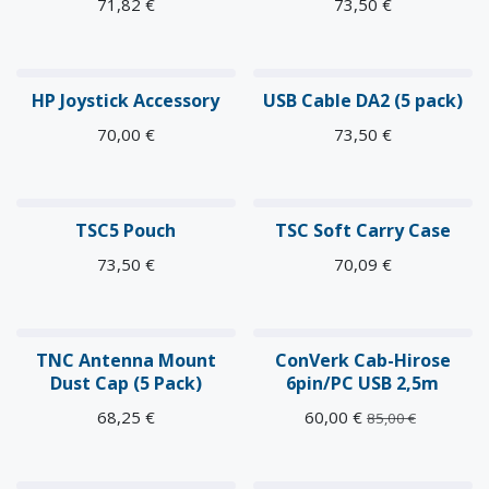
71,82
€
73,50
€
HP Joystick Accessory
USB Cable DA2 (5 pack)
70,00
€
73,50
€
TSC5 Pouch
TSC Soft Carry Case
73,50
€
70,09
€
TNC Antenna Mount
ConVerk Cab-Hirose
Dust Cap (5 Pack)
6pin/PC USB 2,5m
68,25
€
60,00
€
85,00
€