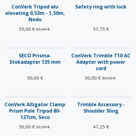
ConVerk Tripod alu
Safety ring with lock
elevating 0,53m - 1,50m,
Nedo
55,00
€
57,75
€
85,00
€
SECO Prisma-
ConVerk Trimble T10 AC
Stokadapter 135 mm
Adapter with power
cord
50,00
€
50,00
€
80,00
€
ConVerk Alligator Clamp
Trimble Accessory -
Prism Pole Tripod 80-
Shoulder Sling
127cm, Seco
50,00
€
47,25
€
92,00
€