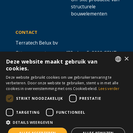
structurele
bouwelementen
CONTACT
Terratech Belux bv
Ottergemsesteenweg 439 - bus 5,
9000 GENT
×
Deze website maakt gebruik van
info@allterra-belux.com
+32 9 430 25 30
cookies.
DUTCH
BE1009.467.122
Deze website gebruikt cookies om uw gebruikerservaring te
verbeteren. Door onze website te gebruiken, stemt u in met alle
FRENCH
cookies in overeenstemming met ons Cookiebeleid.
Lees verder
STRIKT NOODZAKELIJK
PRESTATIE
VOLG ONS OP
​
​
TARGETING
FUNCTIONEEL
DETAILS WEERGEVEN
Algemene voorwaarden
Cookies
Disclaimer