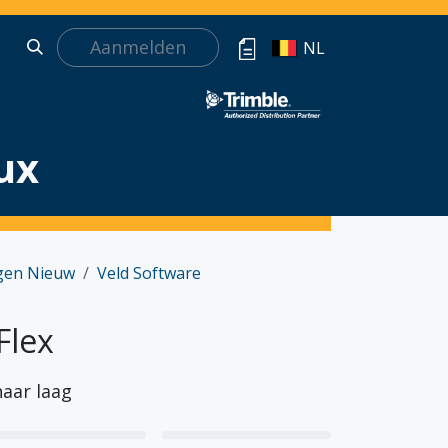
Aanmelden
NL
ux
gen Nieuw
Veld Software
Flex
naar laag