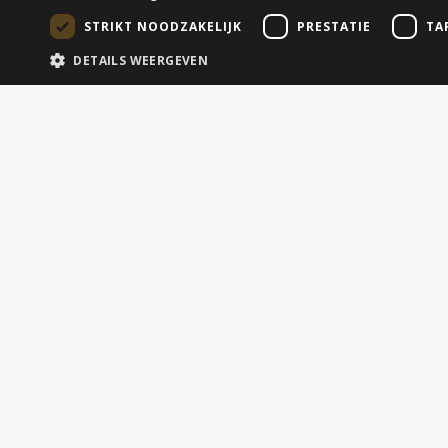
STRIKT NOODZAKELIJK
PRESTATIE
TA
DETAILS WEERGEVEN
QUICK LINKS
DIENSTEN
Startpagina
Alle dienste