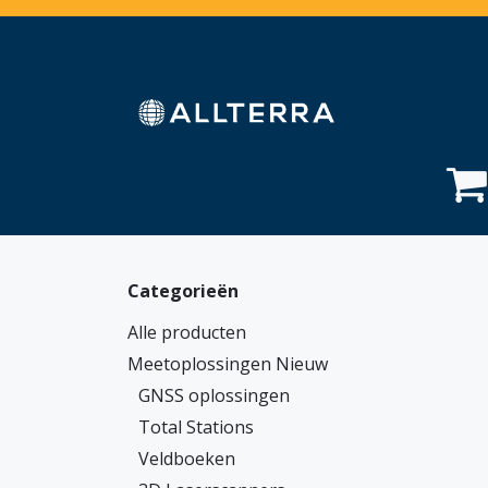
Overslaan naar inhoud
Home
Webshop
Diensten
Sectoren
Categorieën
Alle producten
Meetoplossingen Nieuw
GNSS oplossingen
Total Stations
Veldboeken