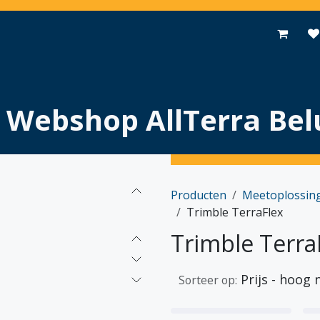
Toepassingen
Promoties
Events
Nieuws
Contact
Webshop AllTerra Bel
Producten
Meetoplossin
Trimble TerraFlex
Trimble Terra
Prijs - hoog 
Sorteer op: