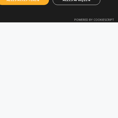
FRENCH
POWERED BY COOKIESCRIPT
SINGEN
CONTACT
en
Terratech Belux bv