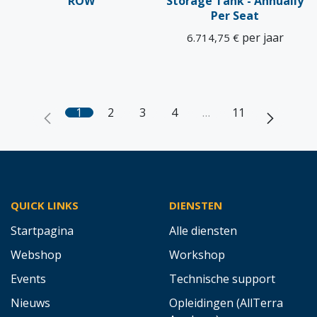
ROW
Storage Tank - Annually
Per Seat
per jaar
6.714,75
€
1
2
3
4
…
11
QUICK LINKS
DIENSTEN
Startpagina
Alle diensten
Webshop
Workshop
Events
Technische support
Nieuws
Opleidingen (AllTerra