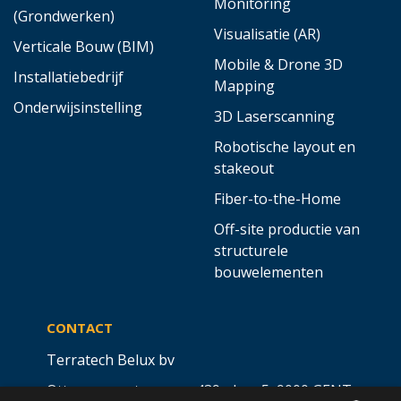
Monitoring
(Grondwerken)
Visualisatie (AR)
Verticale Bouw (BIM)
Mobile & Drone 3D
Installatiebedrijf
Mapping
Onderwijsinstelling
3D Laserscanning
Robotische layout en
stakeout
Fiber-to-the-Home
Off-site productie van
structurele
bouwelementen
CONTACT
Terratech Belux bv
Ottergemsesteenweg 439 - bus 5,
9000 GENT