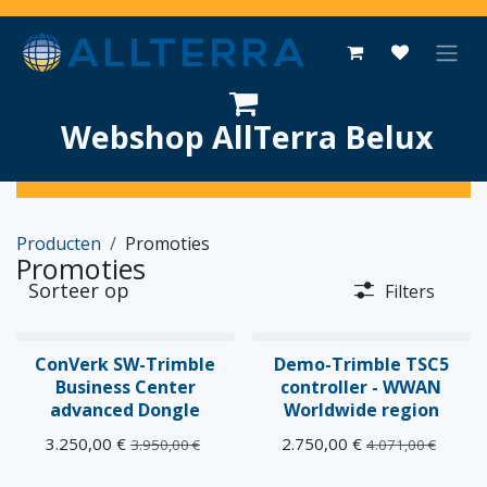
Overslaan naar inhoud
Webshop AllTerra Belux
Producten
Promoties
Promoties
Sorteer op
Filters
OPRUIMING
Preloved
ConVerk SW-Trimble
Demo-Trimble TSC5
Business Center
controller - WWAN
advanced Dongle
Worldwide region
3.250,00
€
2.750,00
€
3.950,00
€
4.071,00
€