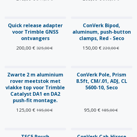
Quick release adapter
ConVerk Bipod,
voor Trimble GNSS
aluminum, push-button
ontvangers
clamps, Red - Seco
200,00
€
150,00
€
325,00
€
220,00
€
Zwarte 2 m aluminium
ConVerk Pole, Prism
rover meetstok met
8.5ft, CM/.01, ADJ, CL
vlakke top voor Trimble
5600-10, Seco
Catalyst DA1 en DA2
push-fit montage.
125,00
€
95,00
€
195,00
€
185,00
€
TSC5 Pouch
ConVerk Cab-Hirose