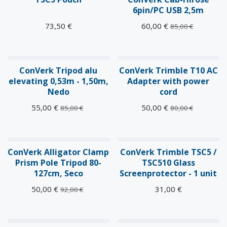
6pin/PC USB 2,5m
73,50
€
60,00
€
85,00
€
ConVerk Tripod alu
ConVerk Trimble T10 AC
elevating 0,53m - 1,50m,
Adapter with power
Nedo
cord
55,00
€
50,00
€
85,00
€
80,00
€
ConVerk Alligator Clamp
ConVerk Trimble TSC5 /
Prism Pole Tripod 80-
TSC510 Glass
127cm, Seco
Screenprotector - 1 unit
50,00
€
31,00
€
92,00
€