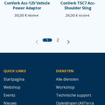
ConVerk Acc-12V Vehicle
ConVerk TSC7 Acc-
Power Adaptor
Shoulder Sling
30,00
€
29,00
€
88,00
€
42,00
€
1
2
QUICK LINKS
DIENSTEN
Startpagina
Alle diensten
Webshop
Workshop
Events
Technische support
Nieuws
Opleidingen (AllTerra