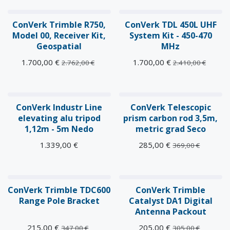
OPRUIMING
OPRUIMING
ConVerk Trimble R750,
ConVerk TDL 450L UHF
Model 00, Receiver Kit,
System Kit - 450-470
Geospatial
MHz
1.700,00
€
1.700,00
€
2.762,00
€
2.410,00
€
ConVerk Industr Line
ConVerk Telescopic
elevating alu tripod
prism carbon rod 3,5m,
1,12m - 5m Nedo
metric grad Seco
1.339,00
€
285,00
€
369,00
€
ConVerk Trimble TDC600
ConVerk Trimble
Range Pole Bracket
Catalyst DA1 Digital
Antenna Packout
215,00
€
205,00
€
347,00
€
305,00
€