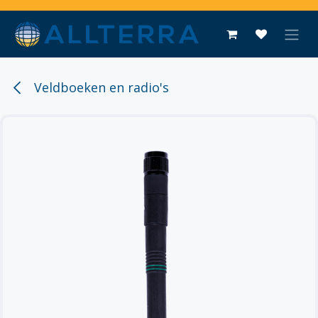
Overslaan naar inhoud
Veldboeken en radio's