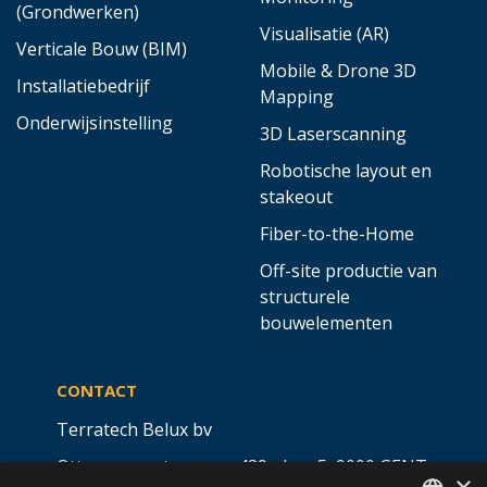
(Grondwerken)
Visualisatie (AR)
Verticale Bouw (BIM)
Mobile & Drone 3D
Installatiebedrijf
Mapping
Onderwijsinstelling
3D Laserscanning
Robotische layout en
stakeout
Fiber-to-the-Home
Off-site productie van
structurele
bouwelementen
CONTACT
Terratech Belux bv
Ottergemsesteenweg 439 - bus 5,
9000 GENT
×