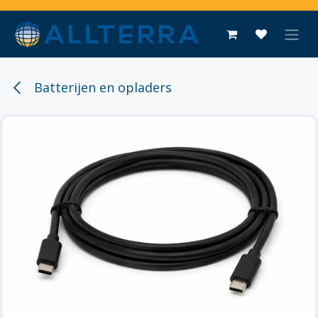
Overslaan naar inhoud
Batterijen en opladers