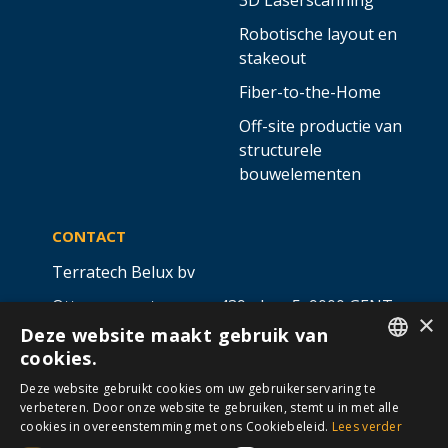
Robotische layout en
stakeout
Fiber-to-the-Home
Off-site productie van
structurele
bouwelementen
CONTACT
Terratech Belux bv
Ottergemsesteenweg 439 - bus 5,
9000 GENT
×
Deze website maakt gebruik van
info@allterra-belux.com
+32 9 430 25 30
cookies.
DUTCH
BE1009.467.122
Deze website gebruikt cookies om uw gebruikerservaring te
verbeteren. Door onze website te gebruiken, stemt u in met alle
FRENCH
cookies in overeenstemming met ons Cookiebeleid.
Lees verder