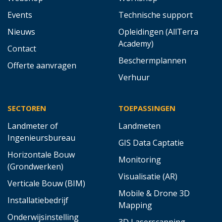
Events
Technische support
Nieuws
Opleidingen (AllTerra
Academy)
Contact
Beschermplannen
Offerte aanvragen
Verhuur
SECTOREN
TOEPASSINGEN
Landmeter of
Landmeten
Ingenieursbureau
GIS Data Captatie
Horizontale Bouw
Monitoring
(Grondwerken)
Visualisatie (AR)
Verticale Bouw (BIM)
Mobile & Drone 3D
Installatiebedrijf
Mapping
Onderwijsinstelling
3D Laserscanning