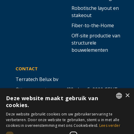
Robotische layout en
stakeout
Fiber-to-the-Home
Off-site productie van
structurele
bouwelementen
CONTACT
Terratech Belux bv
Ottergemsesteenweg 439 - bus 5,
9000 GENT
×
Deze website maakt gebruik van
info@allterra-belux.com
+32 9 430 25 30
cookies.
DUTCH
BE1009.467.122
Deze website gebruikt cookies om uw gebruikerservaring te
verbeteren. Door onze website te gebruiken, stemt u in met alle
FRENCH
cookies in overeenstemming met ons Cookiebeleid.
Lees verder