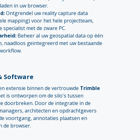
laden in uw browser.
d:
Ontgrendel uw reality capture data
ele mapping) voor het hele projectteam,
e specialist met de zware PC.
arheid:
Beheer al uw geospatial data op één
rm, naadloos geïntegreerd met uw bestaande
workflow.
& Software
en extensie binnen de vertrouwde
Trimble
t is ontworpen om de silo's tussen
e doorbreken. Door de integratie in de
managers, architecten en opdrachtgevers
de voortgang, annotaties plaatsen en
n de browser.