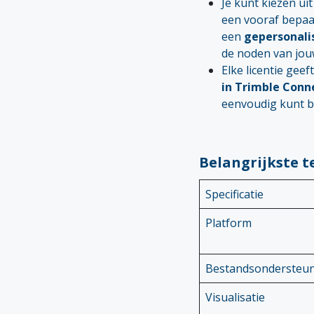
Je kunt kiezen ui
een vooraf bepaal
een
gepersonali
de noden van jouw
Elke licentie geef
in Trimble Conn
eenvoudig kunt b
Belangrijkste t
Specificatie
Platform
Bestandsondersteu
Visualisatie