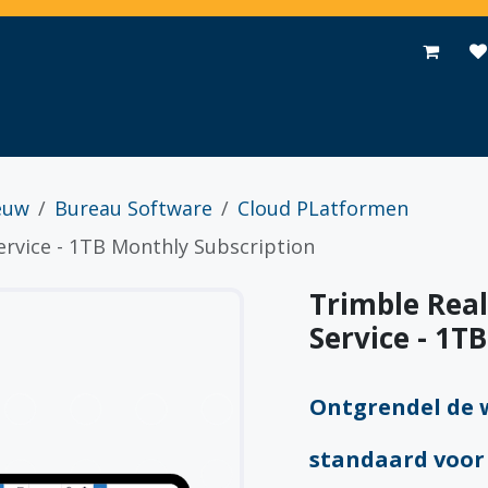
Toepassingen
Promoties
Events
Nieuws
Contact
euw
Bureau Software
Cloud PLatformen
ervice - 1TB Monthly Subscription
Trimble Real
Service - 1T
Ontgrendel de 
standaard voor 