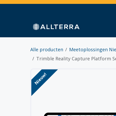
Overslaan naar inhoud
Home
Webshop
Diensten
Sectoren
Alle producten
Meetoplossingen Ni
Trimble Reality Capture Platform S
Nieuw!
Nieuw!