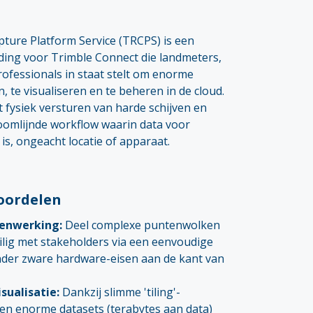
pture Platform Service (TRCPS) is een
iding voor Trimble Connect die landmeters,
ofessionals in staat stelt om enorme
en, te visualiseren en te beheren in de cloud.
 fysiek versturen van harde schijven en
omlijnde workflow waarin data voor
is, ongeacht locatie of apparaat.
voordelen
enwerking:
Deel complexe puntenwolken
ilig met stakeholders via een eenvoudige
nder zware hardware-eisen aan de kant van
sualisatie:
Dankzij slimme 'tiling'-
en enorme datasets (terabytes aan data)