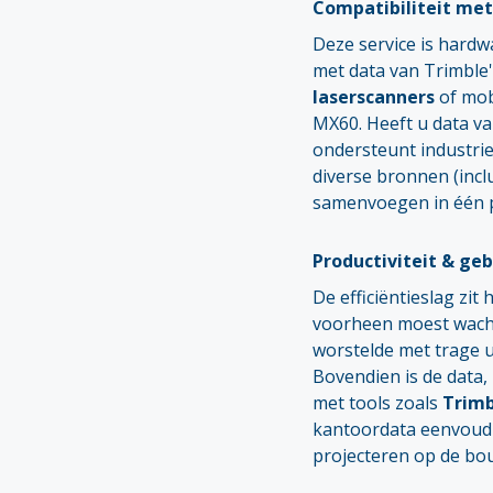
Compatibiliteit me
Deze service is hard
met data van Trimble'
laserscanners
of mob
MX60. Heeft u data v
ondersteunt industri
diverse bronnen (incl
samenvoegen in één p
Productiviteit & geb
De efficiëntieslag zit
voorheen moest wacht
worstelde met trage u
Bovendien is de data,
met tools zoals
Trimb
kantoordata eenvoudi
projecteren op de bo