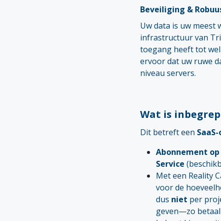
Beveiliging & Robuu
Uw data is uw meest w
infrastructuur van Tr
toegang heeft tot wel
ervoor dat uw ruwe da
niveau servers.
Wat is inbegrep
Dit betreft een
SaaS-
Abonnement op d
Service
(beschik
Met een Reality 
voor de hoeveelhei
dus
niet
per proje
geven—zo betaal j