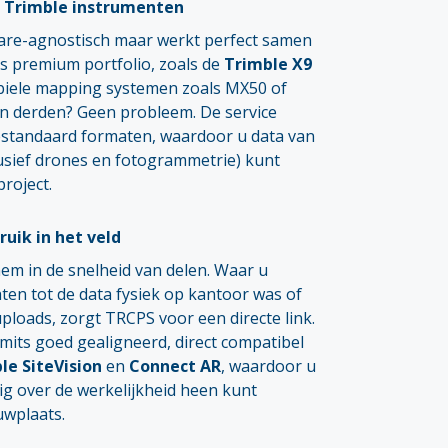
t Trimble instrumenten
ware-agnostisch maar werkt perfect samen
s premium portfolio, zoals de
Trimble X9
iele mapping systemen zoals MX50 of
an derden? Geen probleem. De service
estandaard formaten, waardoor u data van
usief drones en fotogrammetrie) kunt
roject.
ruik in het veld
 hem in de snelheid van delen. Waar u
en tot de data fysiek op kantoor was of
ploads, zorgt TRCPS voor een directe link.
 mits goed gealigneerd, direct compatibel
le SiteVision
en
Connect AR
, waardoor u
g over de werkelijkheid heen kunt
uwplaats.