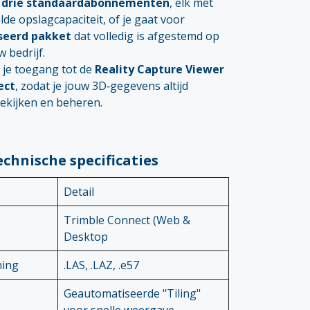
t
drie standaardabonnementen
, elk met
de opslagcapaciteit, of je gaat voor
seerd pakket
dat volledig is afgestemd op
 bedrijf.
t je toegang tot de
Reality Capture Viewer
ect
, zodat je jouw 3D‑gegevens altijd
ekijken en beheren.
echnische specificaties
Detail
Trimble Connect (Web &
Desktop
ning
.LAS, .LAZ, .e57
Geautomatiseerde "Tiling"
voor snelle weergave