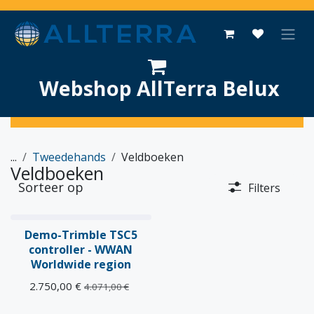
Overslaan naar inhoud
Webshop AllTerra Belux
...
Tweedehands
Veldboeken
Veldboeken
Sorteer op
Filters
Preloved
Demo-Trimble TSC5
controller - WWAN
Worldwide region
2.750,00
€
4.071,00
€