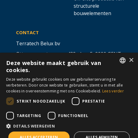
structurele
bouwelementen
CONTACT
Terratech Belux bv
Ottergemsesteenweg 439 - bus 5,
9000 GENT
×
Deze website maakt gebruik van
info@allterra-belux.com
+32 9 430 25 30
cookies.
DUTCH
BE1009.467.122
Deze website gebruikt cookies om uw gebruikerservaring te
verbeteren. Door onze website te gebruiken, stemt u in met alle
FRENCH
cookies in overeenstemming met ons Cookiebeleid.
Lees verder
STRIKT NOODZAKELIJK
PRESTATIE
VOLG ONS OP
​
​
TARGETING
FUNCTIONEEL
DETAILS WEERGEVEN
Algemene voorwaarden
Cookies
Disclaimer
ALLES ACCEPTEREN
ALLES AFWIJZEN