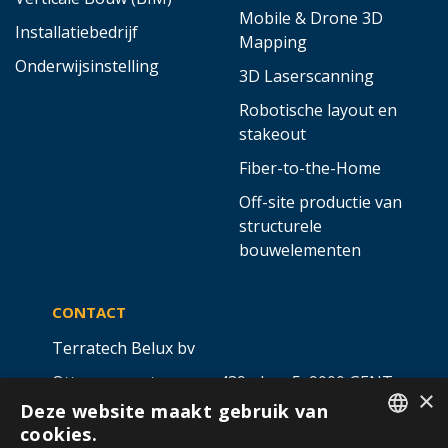
Mobile & Drone 3D
Installatiebedrijf
Mapping
Onderwijsinstelling
3D Laserscanning
Robotische layout en
stakeout
Fiber-to-the-Home
Off-site productie van
structurele
bouwelementen
CONTACT
Terratech Belux bv
Ottergemsesteenweg 439 - bus 5,
9000 GENT
×
Deze website maakt gebruik van
info@allterra-belux.com
+32 9 430 25 30
cookies.