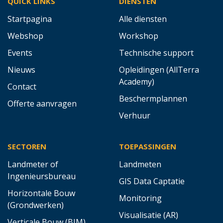
QUICK LINKS
DIENSTEN
Startpagina
Alle diensten
Webshop
Workshop
Events
Technische support
Nieuws
Opleidingen (AllTerra
Academy)
Contact
Beschermplannen
Offerte aanvragen
Verhuur
SECTOREN
TOEPASSINGEN
Landmeter of
Landmeten
Ingenieursbureau
GIS Data Captatie
Horizontale Bouw
Monitoring
(Grondwerken)
Visualisatie (AR)
Verticale Bouw (BIM)