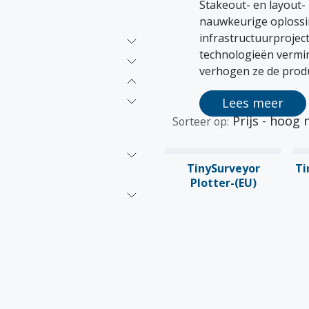
Stakeout- en layout-
nauwkeurige oplossi
infrastructuurprojec
technologieën vermin
verhogen ze de produc
Lees meer
Prijs - hoog 
Sorteer op:
TinySurveyor
Ti
Plotter-(EU)