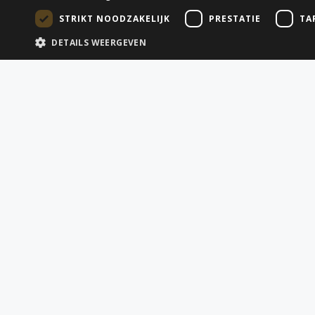
STRIKT NOODZAKELIJK
PRESTATIE
TA
DETAILS WEERGEVEN
QUICK LINKS
DIENSTEN
Startpagina
Alle dienste