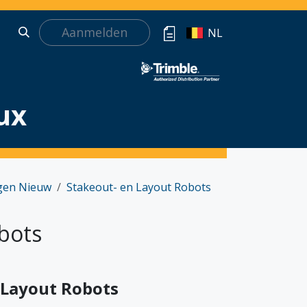
Aanmelden
NL
ux
gen Nieuw
Stakeout- en Layout Robots
bots
 Layout Robots