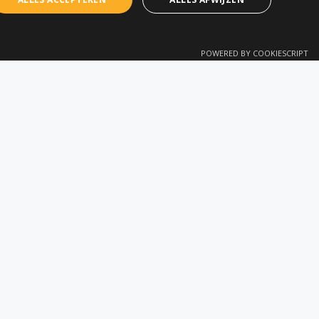
FRENCH
POWERED BY COOKIESCRIPT
SINGEN
CONTACT
en
Terratech Belux bv