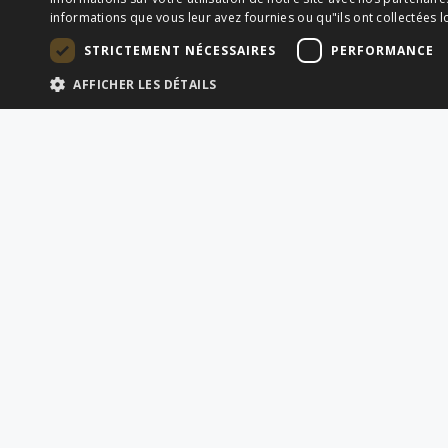
informations que vous leur avez fournies ou qu"ils ont collectées lo
STRICTEMENT NÉCESSAIRES
PERFORMANCE
AFFICHER LES DÉTAILS
LIENS RAPIDES
SERVICES