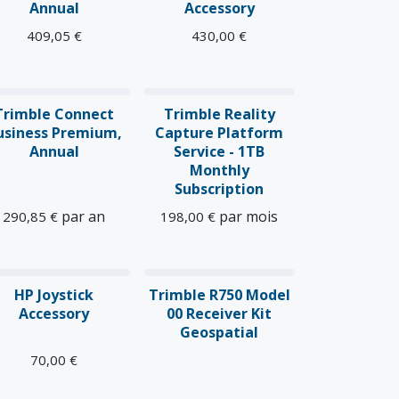
Annual
Accessory
409,05
€
430,00
€
Nouveau !
Trimble Connect
Trimble Reality
usiness Premium,
Capture Platform
Annual
Service - 1TB
Monthly
Subscription
par an
par mois
290,85
€
198,00
€
HP Joystick
Trimble R750 Model
Accessory
00 Receiver Kit
Geospatial
70,00
€