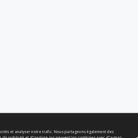
icités et analyser notre trafic. Nous partageons également des
es de publicité et d"analyse qui peuvent les combiner avec d"autres