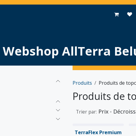
pplications
Promotions
Événements
Actualités
Contac
Webshop AllTerra Bel
Produits
Produits de top
Produits de t
Prix - Décrois
Trier par:
TerraFlex Premium