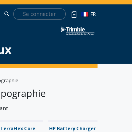
Se connecter
t
FR
ux
ographie
opographie
sant
TerraFlex Core
HP Battery Charger