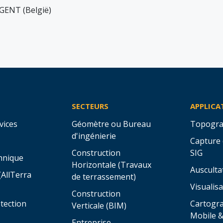
GENT (België)
SECTEURS
APPLICA
vices
Géomètre ou Bureau
Topogra
d'ingénierie
Capture
Construction
SIG
hnique
Horizontale (Travaux
Ausculta
(AllTerra
de terrassement)
Visualisa
Construction
tection
Cartogr
Verticale (BIM)
Mobile 
Entreprise