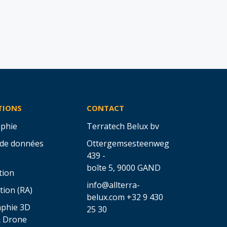
TIONS
CONTACT
phie
Terratech Belux bv
 de données
Ottergemsesteenweg
439 -
boîte 5,
9000 GAND
tion
info@allterra-
tion (RA)
belux.com
+32 9 430
aphie 3D
25 30
& Drone