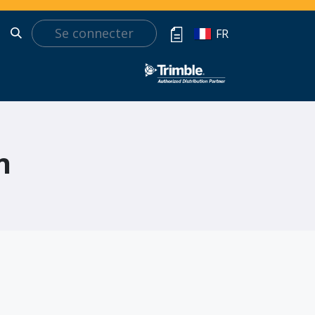
Se connecter
t
FR
n