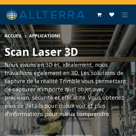
Se rendre au contenu
ACCUEIL
APPLICATIONS
Scan Laser 3D
Nous vivons en 3D et, idéalement, nous
travaillons également en 3D. Les solutions de
capture de la réalité Trimble vous permettent
de capturer n'importe quel objet avec
précision, sécurité et efficacité. Vous obtenez
plus de détails pour mieux voir et plus
d'informations pour mieux comprendre.