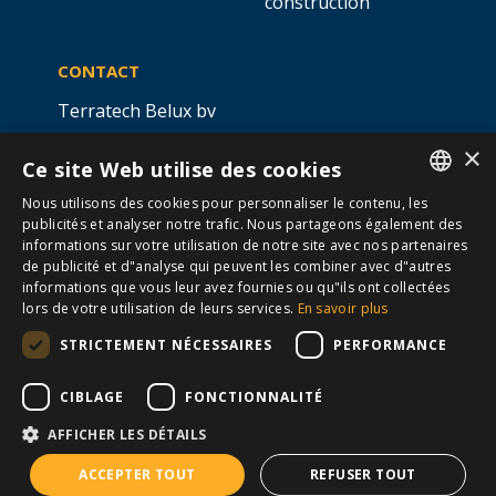
Scan Laser 3D
Entreprise d'installation
Implantation et
Établissement
piquetage robotisés
d'enseignement
Fiber-to-the-Home
×
Production hors site
Ce site Web utilise des cookies
d’éléments de
Nous utilisons des cookies pour personnaliser le contenu, les
construction
DUTCH
publicités et analyser notre trafic. Nous partageons également des
informations sur votre utilisation de notre site avec nos partenaires
FRENCH
de publicité et d"analyse qui peuvent les combiner avec d"autres
CONTACT
informations que vous leur avez fournies ou qu"ils ont collectées
lors de votre utilisation de leurs services.
En savoir plus
Terratech Belux bv
STRICTEMENT NÉCESSAIRES
PERFORMANCE
Ottergemsesteenweg 439 -
boîte 5,
9000 GAND
CIBLAGE
FONCTIONNALITÉ
info@allterra-belux.com
+32 9 430 25 30
AFFICHER LES DÉTAILS
BE1009.467.122
ACCEPTER TOUT
REFUSER TOUT