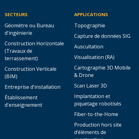
Boutique
Atelier
Événements
Support technique
Actualités
Formations (AllTerra
Academy)
Contact
Plans de protection
Demande d'offre
Location
SECTEURS
APPLICATIONS
Géomètre ou Bureau
Topographie
d'ingénierie
Capture de données SIG
Construction Horizontale
Auscultation
(Travaux de
Visualisation (RA)
terrassement)
Cartographie 3D Mobile
Construction Verticale
& Drone
(BIM)