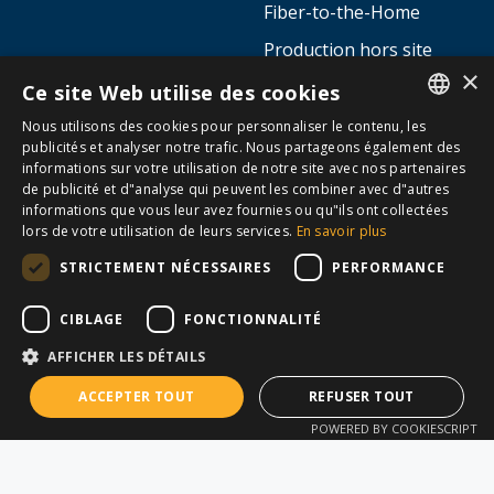
Actualités
Formations (AllTerra
Academy)
Contact
×
Plans de protection
Ce site Web utilise des cookies
Demande d'offre
Location
Nous utilisons des cookies pour personnaliser le contenu, les
DUTCH
publicités et analyser notre trafic. Nous partageons également des
informations sur votre utilisation de notre site avec nos partenaires
FRENCH
SECTEURS
APPLICATIONS
de publicité et d"analyse qui peuvent les combiner avec d"autres
informations que vous leur avez fournies ou qu"ils ont collectées
Géomètre ou Bureau
Topographie
lors de votre utilisation de leurs services.
En savoir plus
d'ingénierie
Capture de données SIG
STRICTEMENT NÉCESSAIRES
PERFORMANCE
Construction Horizontale
Auscultation
(Travaux de
CIBLAGE
FONCTIONNALITÉ
Visualisation (RA)
terrassement)
AFFICHER LES DÉTAILS
Cartographie 3D Mobile
Construction Verticale
ACCEPTER TOUT
REFUSER TOUT
& Drone
(BIM)
POWERED BY COOKIESCRIPT
Scan Laser 3D
Entreprise d'installation
Implantation et
Établissement