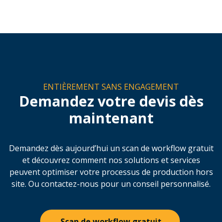
Trimble Access
Le module Trimble Access “Object Oriented
Setup”, combiné à l’instrument de mesure
Trimble SX12, amène les modèles 3D directement
sur le site de production. Grâce à cette méthode
de mise en place avancée, le SX12 peut être
positionné avec une précision maximale, même
sur des surfaces non nivelées ou dans un
système de coordonnées orienté objet. Cette
combinaison est particulièrement adaptée à la
production hors site d’éléments en acier et en
béton, offrant une implantation précise, des
inspections numériques efficaces et un reporting
rapide basé sur le modèle numérique.
Découvrez
Trimble Access