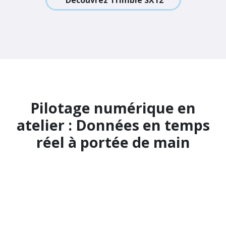
Scanner laser 3D Trimble
SX12
Le Trimble SX12 est un instrument de mesure 3-
en-1 qui combine station totale, scanner 3D et
caméra en un seul appareil. Idéal pour la
production hors site d’éléments en acier et en
béton, où la précision et l’efficacité sont
essentielles.
Combiné au module Object Oriented Setup dans
Trimble Access, le SX12 se positionne avec
précision sur des surfaces non nivelées ou dans
un système de coordonnées orienté objet. Vous
travaillez ainsi directement à partir du modèle 3D,
avec une implantation précise, une inspection
numérique et un reporting rapide.