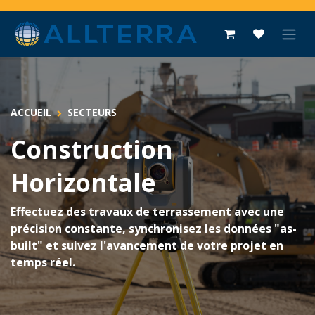
Se rendre au contenu
ACCUEIL
SECTEURS
Construction
Horizontale
Effectuez des travaux de terrassement avec une
précision constante, synchronisez les données "as-
built" et suivez l'avancement de votre projet en
temps réel.