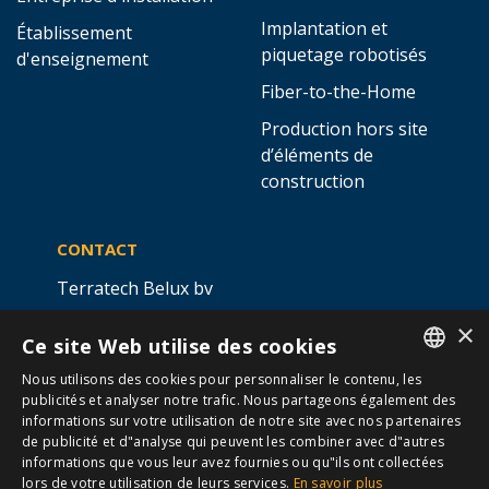
Implantation et
Établissement
piquetage robotisés
d'enseignement
Fiber-to-the-Home
Production hors site
d’éléments de
construction
CONTACT
Terratech Belux bv
Ottergemsesteenweg 439 -
×
Ce site Web utilise des cookies
boîte 5,
9000 GAND
Nous utilisons des cookies pour personnaliser le contenu, les
info@allterra-belux.com
+32 9 430 25 30
DUTCH
publicités et analyser notre trafic. Nous partageons également des
informations sur votre utilisation de notre site avec nos partenaires
FRENCH
BE1009.467.122
de publicité et d"analyse qui peuvent les combiner avec d"autres
informations que vous leur avez fournies ou qu"ils ont collectées
lors de votre utilisation de leurs services.
En savoir plus