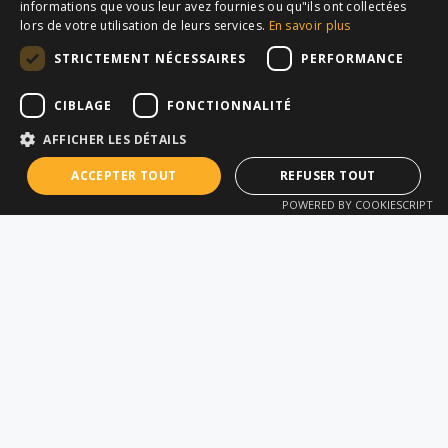
informations que vous leur avez fournies ou qu"ils ont collectées
SECTEURS
APPLICATIONS
lors de votre utilisation de leurs services.
En savoir plus
Géomètre ou Bureau
Topographie
STRICTEMENT NÉCESSAIRES
PERFORMANCE
d'ingénierie
Capture de données SIG
CIBLAGE
FONCTIONNALITÉ
Construction Horizontale
Auscultation
(Travaux de
AFFICHER LES DÉTAILS
Visualisation (RA)
terrassement)
ACCEPTER TOUT
REFUSER TOUT
Cartographie 3D Mobile
Construction Verticale
POWERED BY COOKIESCRIPT
& Drone
(BIM)
Scan Laser 3D
Entreprise d'installation
Implantation et
Établissement
piquetage robotisés
d'enseignement
Fiber-to-the-Home
Production hors site
d’éléments de
construction