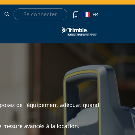
Se connecter
t
FR
sposez de l'équipement adéquat quand
 mesure avancés à la location,