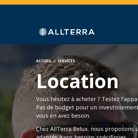
Se rendre au contenu
Accueil
Boutique
Services
Secteurs
A
ACCUEIL
SERVICES
Location
Vous hésitez à acheter ? Testez l'appa
Pas de budget pour un investissemen
vous en avez besoin.
Chez AllTerra Belux, nous proposons 
adaptés à vos besoins spécifiques.