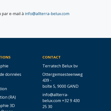
u par e-mail à
info@allterra-belux.com
TIONS
CONTACT
phie
Terratech Belux bv
 de données
Ottergemsesteenweg
439 -
boîte 5,
9000 GAND
tion
info@allterra-
tion (RA)
belux.com
+32 9 430
aphie 3D
25 30