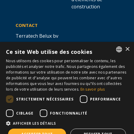
construction
CONTACT
Terratech Belux bv
Ottergemsesteenweg 439 -
×
Ce site Web utilise des cookies
boîte 5,
9000 GAND
Nous utilisons des cookies pour personnaliser le contenu, les
info@allterra-belux.com
+32 9 430 25 30
DUTCH
publicités et analyser notre trafic. Nous partageons également des
informations sur votre utilisation de notre site avec nos partenaires
FRENCH
BE1009.467.122
de publicité et d"analyse qui peuvent les combiner avec d"autres
informations que vous leur avez fournies ou qu"ils ont collectées
lors de votre utilisation de leurs services.
En savoir plus
STRICTEMENT NÉCESSAIRES
PERFORMANCE
SUIVEZ-NOUS
​
​
CIBLAGE
FONCTIONNALITÉ
AFFICHER LES DÉTAILS
Conditions générales
Cookies
Avertissement