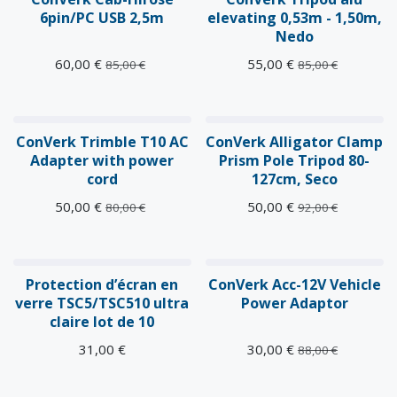
6pin/PC USB 2,5m
elevating 0,53m - 1,50m,
Nedo
60,00
€
55,00
€
85,00
€
85,00
€
ConVerk Trimble T10 AC
ConVerk Alligator Clamp
Adapter with power
Prism Pole Tripod 80-
cord
127cm, Seco
50,00
€
50,00
€
80,00
€
92,00
€
Protection d’écran en
ConVerk Acc-12V Vehicle
verre TSC5/TSC510 ultra
Power Adaptor
claire lot de 10
31,00
€
30,00
€
88,00
€