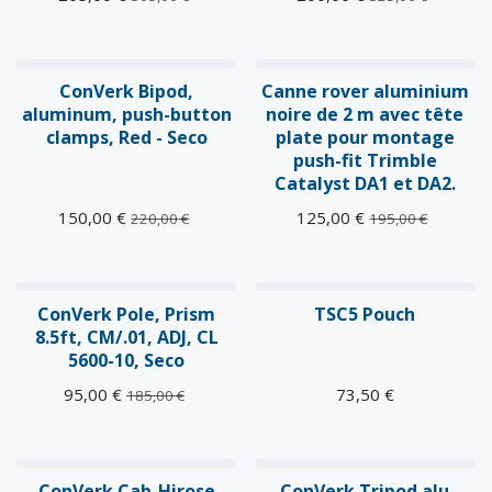
ConVerk Bipod,
Canne rover aluminium
aluminum, push-button
noire de 2 m avec tête
clamps, Red - Seco
plate pour montage
push-fit Trimble
Catalyst DA1 et DA2.
150,00
€
125,00
€
220,00
€
195,00
€
ConVerk Pole, Prism
TSC5 Pouch
8.5ft, CM/.01, ADJ, CL
5600-10, Seco
95,00
€
73,50
€
185,00
€
ConVerk Cab-Hirose
ConVerk Tripod alu