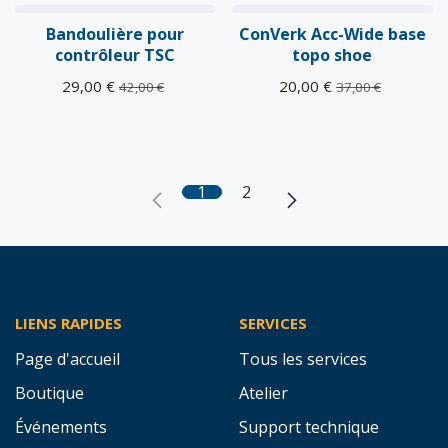
Bandoulière pour
ConVerk Acc-Wide base
contrôleur TSC
topo shoe
29,00
€
20,00
€
42,00
€
37,00
€
1
2
LIENS RAPIDES
SERVICES
Page d'accueil
Tous les services
Boutique
Atelier
Événements
Support technique