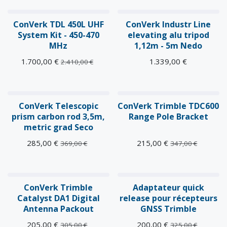
DESTOCKAGE
ConVerk TDL 450L UHF
ConVerk Industr Line
System Kit - 450-470
elevating alu tripod
MHz
1,12m - 5m Nedo
1.700,00
€
1.339,00
€
2.410,00
€
ConVerk Telescopic
ConVerk Trimble TDC600
prism carbon rod 3,5m,
Range Pole Bracket
metric grad Seco
285,00
€
215,00
€
369,00
€
347,00
€
ConVerk Trimble
Adaptateur quick
Catalyst DA1 Digital
release pour récepteurs
Antenna Packout
GNSS Trimble
205,00
€
200,00
€
305,00
€
325,00
€