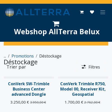
Se rendre au contenu
Webshop AllTerra Belux
...
Promotions
Déstockage
Déstockage
Trier par
Filtres
DESTOCKAGE
DESTOCKAGE
ConVerk SW-Trimble
ConVerk Trimble R750,
Business Center
Model 00, Receiver Kit,
advanced Dongle
Geospatial
3.250,00
€
1.700,00
€
3.950,00
€
2.762,00
€