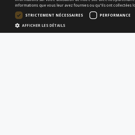
informations que vous leur avez fournies ou qu"ils ont collectées lo
STRICTEMENT NÉCESSAIRES
PERFORMANCE
AFFICHER LES DÉTAILS
LIENS RAPIDES
SERVICES