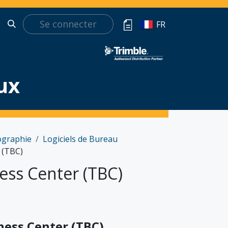
Se connecter
t
FR
ux
ographie
Logiciels de Bureau
 (TBC)
ess Center (TBC)
ness Center (TBC)