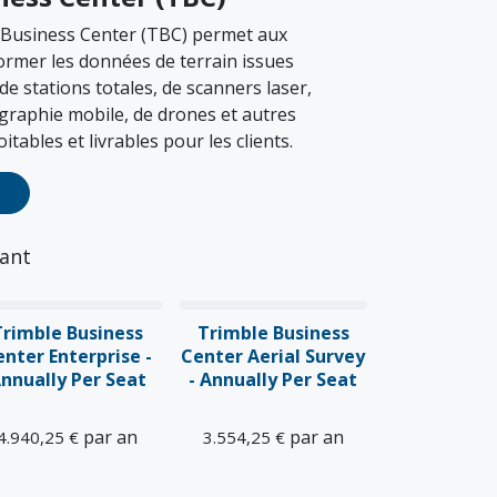
 Business Center (TBC) permet aux
rmer les données de terrain issues
e stations totales, de scanners laser,
graphie mobile, de drones et autres
tables et livrables pour les clients.
sant
Trimble Business
Trimble Business
enter Enterprise -
Center Aerial Survey
nnually Per Seat
- Annually Per Seat
par an
par an
4.940,25
€
3.554,25
€