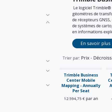
Le logiciel Trimble®
géomètres de transfo
de récepteurs GNSS, d
de systèmes de carto
en informations exploi
En savoir plus
Prix - Décrois
Trier par:
Trimble Business
Center Mobile
C
Mapping - Annually
A
Per Seat
par an
12.594,75
€