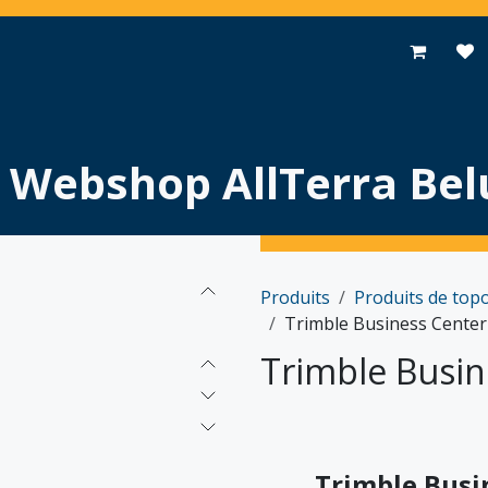
pplications
Promotions
Événements
Actualités
Contac
Webshop AllTerra Bel
Produits
Produits de top
Trimble Business Center
Trimble Busin
Trimble Busi