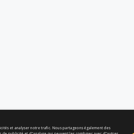
icités et analyser notre trafic. Nous partageons également des
es de publicité et d"analyse qui peuvent les combiner avec d"autres