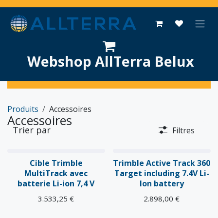
Se rendre au contenu
Webshop AllTerra Belux
Produits
Accessoires
Accessoires
Trier par
Filtres
Cible Trimble
Trimble Active Track 360
MultiTrack avec
Target including 7.4V Li-
batterie Li-ion 7,4 V
Ion battery
3.533,25
€
2.898,00
€