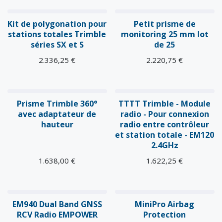
Kit de polygonation pour
Petit prisme de
stations totales Trimble
monitoring 25 mm lot
séries SX et S
de 25
2.336,25
€
2.220,75
€
Prisme Trimble 360°
TTTT Trimble - Module
avec adaptateur de
radio - Pour connexion
hauteur
radio entre contrôleur
et station totale - EM120
2.4GHz
1.638,00
€
1.622,25
€
Nouveau !
EM940 Dual Band GNSS
MiniPro Airbag
RCV Radio EMPOWER
Protection