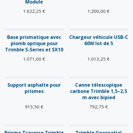
Module
1.622,25
€
1.200,00
€
Base prismatique avec
Chargeur véhicule USB-C
plomb optique pour
60W lot de 5
Trimble S-Series et SX10
1.071,00
€
1.013,25
€
Support asphalte pour
Canne télescopique
prismes
carbone Trimble 1,5–2,5
m avec bipied
913,50
€
792,75
€
Prisme Traverse Trimble
Trimble Geospatial