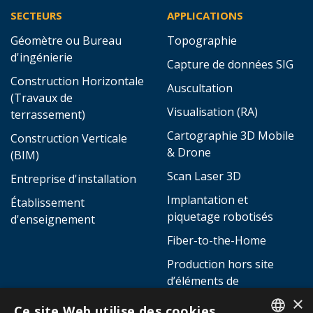
LIENS RAPIDES
SERVICES
Page d'accueil
Tous les services
Boutique
Atelier
Événements
Support technique
Actualités
Formations (AllTerra
Academy)
Contact
Plans de protection
Demande d'offre
×
Location
Ce site Web utilise des cookies