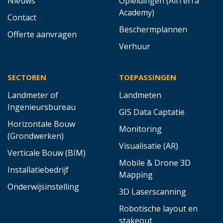
Nieuws
Opleidingen (AllTerra
Academy)
Contact
Beschermplannen
Offerte aanvragen
Verhuur
SECTOREN
TOEPASSINGEN
Landmeter of
Landmeten
Ingenieursbureau
GIS Data Captatie
Horizontale Bouw
Monitoring
(Grondwerken)
Visualisatie (AR)
Verticale Bouw (BIM)
Mobile & Drone 3D
Installatiebedrijf
Mapping
Onderwijsinstelling
3D Laserscanning
Robotische layout en
stakeout