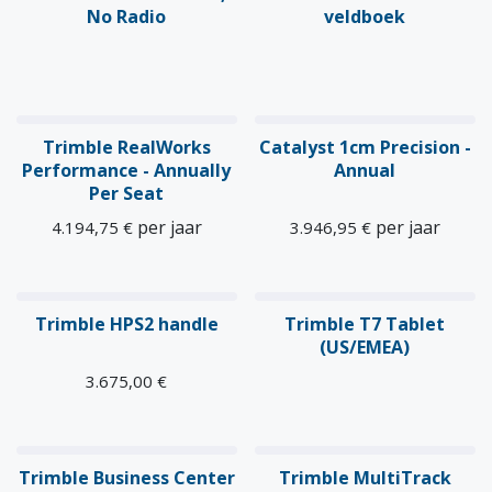
Nieuw!
No Radio
veldboek
Trimble RealWorks
Catalyst 1cm Precision -
Performance - Annually
Annual
Per Seat
per jaar
per jaar
4.194,75
€
3.946,95
€
Trimble HPS2 handle
Trimble T7 Tablet
(US/EMEA)
3.675,00
€
Trimble Business Center
Trimble MultiTrack