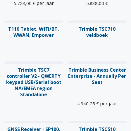
per jaar
5.723,00
€
5.838,00
€
Nieuw!
Nieuw!
T110 Tablet, WfFi/BT,
Trimble TSC710
WWAN, Empower
veldboek
Trimble TSC7
Trimble Business Center
controller V2 - QWERTY
Enterprise - Annually Per
keypad USB/Serial boot
Seat
NA/EMEA region
Standalone
per jaar
4.940,25
€
GNSS Receiver - SP100,
Trimble TSC510