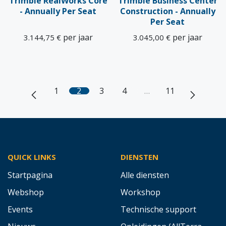
Trimble RealWorks Core
Trimble Business Center
- Annually Per Seat
Construction - Annually
Per Seat
per jaar
per jaar
3.144,75
€
3.045,00
€
1
2
3
4
…
11
QUICK LINKS
DIENSTEN
Startpagina
Alle diensten
Webshop
Workshop
Events
Technische support