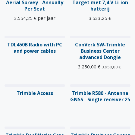
Aerial Survey - Annually
Target met 7,4 V Li-ion
Per Seat
batterij
per jaar
3.554,25
€
3.533,25
€
OPRUIMING
TDL450B Radio with PC
ConVerk SW-Trimble
and power cables
Business Center
advanced Dongle
3.250,00
€
3.950,00
€
Trimble Access
Trimble R580 - Antenne
GNSS - Single receiver 25