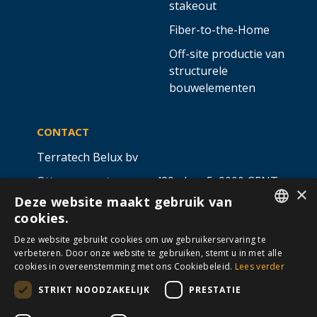
stakeout
Fiber-to-the-Home
Off-site productie van
structurele
bouwelementen
CONTACT
Terratech Belux bv
Ottergemsesteenweg 439 - bus 5,
9000 GENT
×
Deze website maakt gebruik van
info@allterra-belux.com
+32 9 430 25 30
cookies.
DUTCH
BE1009.467.122
Deze website gebruikt cookies om uw gebruikerservaring te
verbeteren. Door onze website te gebruiken, stemt u in met alle
FRENCH
cookies in overeenstemming met ons Cookiebeleid.
Lees verder
STRIKT NOODZAKELIJK
PRESTATIE
VOLG ONS OP
​
​