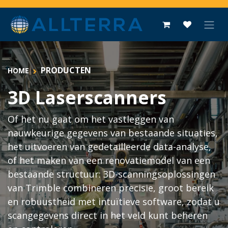
Overslaan naar inhoud
PRODUCTEN
HOME
3D Laserscanners
Of het nu gaat om het vastleggen van
nauwkeurige gegevens van bestaande situaties,
het uitvoeren van gedetailleerde data-analyse,
of het maken van een renovatiemodel van een
bestaande structuur: 3D-scanningsoplossingen
van Trimble combineren precisie, groot bereik
en robuustheid met intuïtieve software, zodat u
scangegevens direct in het veld kunt beheren