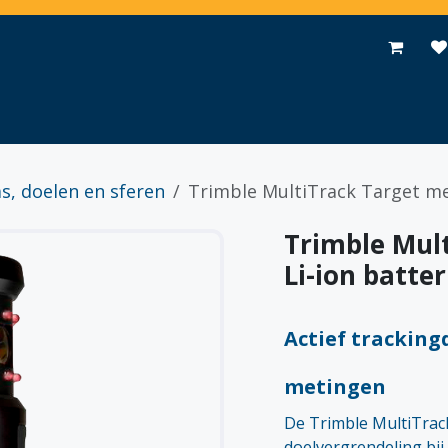
Toepassingen
Promoties
Events
Nieuws
Contact
s, doelen en sferen
Trimble MultiTrack Target met 
Trimble Mult
Li-ion batter
Actief tracking
metingen
De Trimble MultiTrack
doelvergrendeling bi