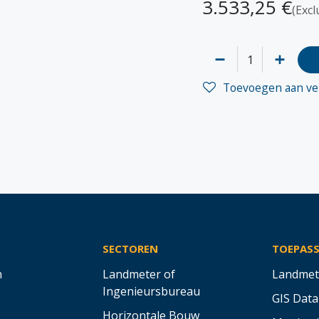
3.533,25
€
(Excl
Toevoegen aan ver
SECTOREN
TOEPAS
n
Landmeter of
Landmet
Ingenieursbureau
GIS Data
Horizontale Bouw