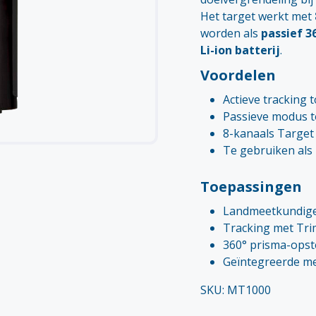
Het target werkt met
worden als
passief 3
Li-ion batterij
.
Voordelen
Actieve tracking 
Passieve modus t
8-kanaals Target
Te gebruiken als 
Toepassingen
Landmeetkundig
Tracking met Trim
360° prisma-opst
Geïntegreerde me
SKU: MT1000