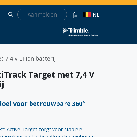
Aanmelden
NL
7,4 V Li-ion batterij
iTrack Target met 7,4 V
ij
doel voor betrouwbare 360°
™ Active Target zorgt voor stabiele
j nauwkeurige landmeetkundige metingen.