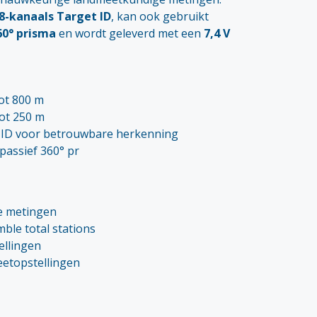
8-kanaals Target ID
, kan ook gebruikt
60° prisma
en wordt geleverd met een
7,4 V
tot 800 m
ot 250 m
 ID voor betrouwbare herkenning
passief 360° pr
e metingen
ble total stations
ellingen
etopstellingen