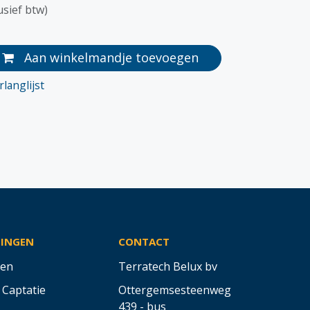
usief btw)
Aan winkelmandje toevoegen
langlijst
SINGEN
CONTACT
en
Terratech Belux bv
 Captatie
Ottergemsesteenweg
439 - bus