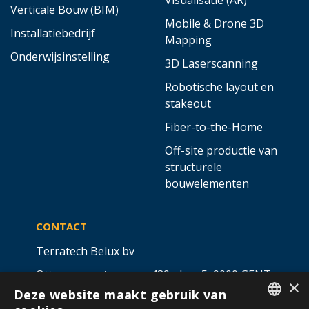
Verticale Bouw (BIM)
Mobile & Drone 3D
Installatiebedrijf
Mapping
Onderwijsinstelling
3D Laserscanning
Robotische layout en
stakeout
Fiber-to-the-Home
Off-site productie van
structurele
bouwelementen
CONTACT
Terratech Belux bv
Ottergemsesteenweg 439 - bus 5,
9000 GENT
×
Deze website maakt gebruik van
info@allterra-belux.com
+32 9 430 25 30