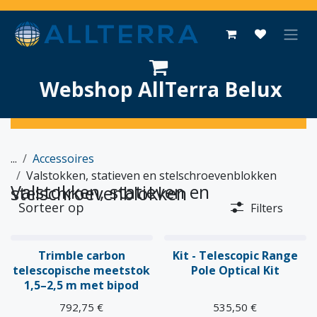
Overslaan naar inhoud
Webshop AllTerra Belux
...
Accessoires
Valstokken, statieven en stelschroevenblokken
Valstokken, statieven en stelschroevenblokken
Sorteer op
Filters
Trimble carbon
Kit - Telescopic Range
telescopische meetstok
Pole Optical Kit
1,5–2,5 m met bipod
792,75
€
535,50
€