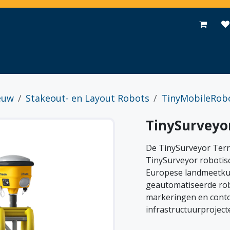
Toepassingen
Promoties
Events
Nieuws
Contact
euw
Stakeout- en Layout Robots
TinyMobileRob
TinySurveyor
De TinySurveyor Terra
TinySurveyor robotis
Europese landmeetku
geautomatiseerde robot
markeringen en cont
infrastructuurproject