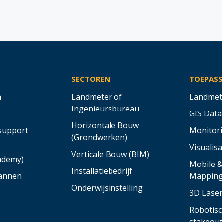
SECTOREN
TOEPAS
n
Landmeter of
Landmet
Ingenieursbureau
GIS Data
Horizontale Bouw
support
Monitor
(Grondwerken)
Visualisa
Verticale Bouw (BIM)
cademy)
Mobile 
Installatiebedrijf
annen
Mappin
Onderwijsinstelling
3D Lase
Robotisc
stakeou