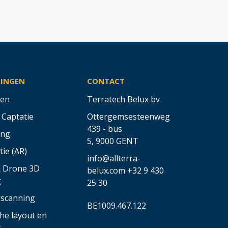
SINGEN
CONTACT
en
Terratech Belux bv
 Captatie
Ottergemsesteenweg
439 - bus
ing
5,
9000 GENT
tie (AR)
info@allterra-
& Drone 3D
belux.com
+32 9 430
g
25 30
rscanning
BE1009.467.122
he layout en
t