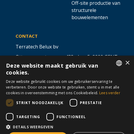
Off-site productie van
structurele
bouwelementen
CONTACT
Terratech Belux bv
Ottergemsesteenweg 439 - bus 5,
9000 GENT
×
Deze website maakt gebruik van
info@allterra-belux.com
+32 9 430 25 30
cookies.
DUTCH
BE1009.467.122
Deze website gebruikt cookies om uw gebruikerservaring te
verbeteren. Door onze website te gebruiken, stemt u in met alle
FRENCH
cookies in overeenstemming met ons Cookiebeleid.
Lees verder
STRIKT NOODZAKELIJK
PRESTATIE
VOLG ONS OP
​
​
TARGETING
FUNCTIONEEL
DETAILS WEERGEVEN
Algemene voorwaarden
Cookies
Disclaimer