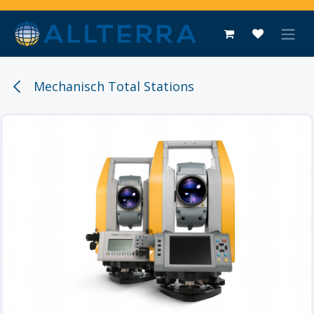
Overslaan naar inhoud
Mechanisch Total Stations