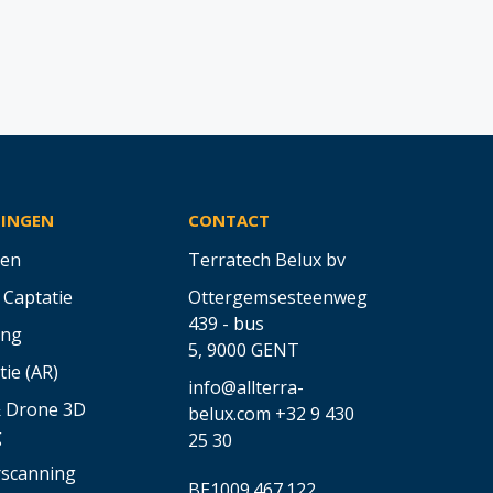
SINGEN
CONTACT
en
Terratech Belux bv
 Captatie
Ottergemsesteenweg
439 - bus
ing
5,
9000 GENT
tie (AR)
info@allterra-
& Drone 3D
belux.com
+32 9 430
g
25 30
rscanning
BE1009.467.122