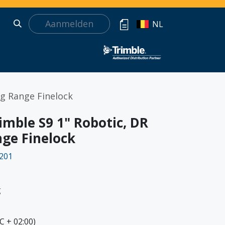
Aanmelden
NL
g Range Finelock
mble S9 1" Robotic, DR
ge Finelock
201
g
C + 02:00)