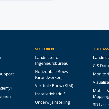
SECTOREN
TOEPAS
n
Landmeter of
Landmet
Ingenieursbureau
GIS Data
Horizontale Bouw
support
Monitor
(Grondwerken)
Visualisa
Verticale Bouw (BIM)
cademy)
Mobile 
Installatiebedrijf
annen
Mappin
Onderwijsinstelling
3D Lase