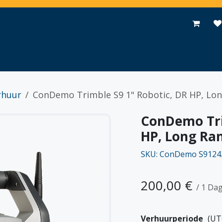
Toepassingen
Promoties
Events
Nieuws
Contact
rhuur
ConDemo Trimble S9 1" Robotic, DR HP, Lon
ConDemo Tri
HP, Long Ran
SKU: ConDemo S9124
200,00
€
/
1
Da
Verhuurperiode
(UT