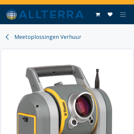
Overslaan naar inhoud
Meetoplossingen Verhuur