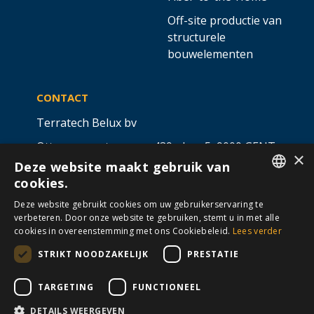
Off-site productie van
structurele
bouwelementen
CONTACT
Terratech Belux bv
Ottergemsesteenweg 439 - bus 5,
9000 GENT
×
Deze website maakt gebruik van
info@allterra-belux.com
+32 9 430 25 30
cookies.
DUTCH
BE1009.467.122
Deze website gebruikt cookies om uw gebruikerservaring te
verbeteren. Door onze website te gebruiken, stemt u in met alle
FRENCH
cookies in overeenstemming met ons Cookiebeleid.
Lees verder
STRIKT NOODZAKELIJK
PRESTATIE
VOLG ONS OP
​
​
TARGETING
FUNCTIONEEL
DETAILS WEERGEVEN