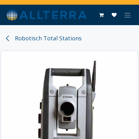
Overslaan naar inhoud
Robotisch Total Stations