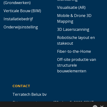
(Grondwerken)
Visualisatie (AR)
Verticale Bouw (BIM)
Mobile & Drone 3D
Installatiebedrijf
Mapping
Onderwijsinstelling
3D Laserscanning
Robotische layout en
stakeout
Fiber-to-the-Home
Off-site productie van
structurele
bouwelementen
CONTACT
Terratech Belux bv
Ottergemsesteenweg 439 - bus 5,
9000 GENT
×