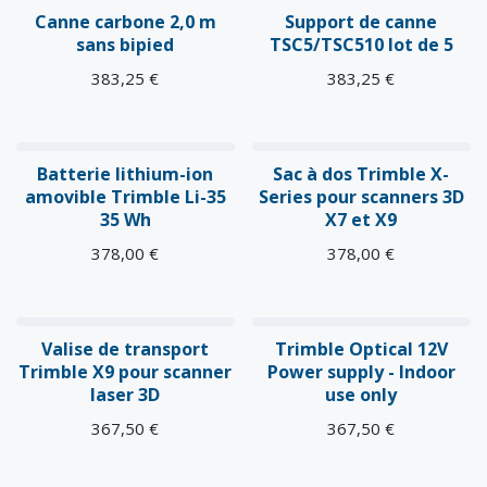
Canne carbone 2,0 m
Support de canne
sans bipied
TSC5/TSC510 lot de 5
383,25
€
383,25
€
Batterie lithium-ion
Sac à dos Trimble X-
amovible Trimble Li-35
Series pour scanners 3D
35 Wh
X7 et X9
378,00
€
378,00
€
Valise de transport
Trimble Optical 12V
Trimble X9 pour scanner
Power supply - Indoor
laser 3D
use only
367,50
€
367,50
€