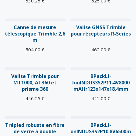
530,25
€
525,00
€
Canne de mesure
Valise GNSS Trimble
télescopique Trimble 2,6
pour récepteurs R-Series
m
504,00
€
462,00
€
Valise Trimble pour
BPackLi-
MT1000, AT360 et
IonINDUS3S2P11.4V8000
prisme 360
mAHr123x147x18.4mm
446,25
€
441,00
€
Ventes
Trépied robuste en fibre
BPackLi-
de verre à double
onINDUS3S2P10.8V6500m