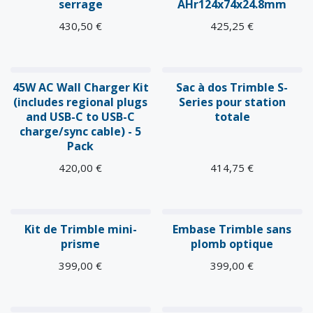
serrage
AHr124x74x24.8mm
430,50
€
425,25
€
45W AC Wall Charger Kit
Sac à dos Trimble S-
(includes regional plugs
Series pour station
and USB-C to USB-C
totale
charge/sync cable) - 5
Pack
420,00
€
414,75
€
Kit de Trimble mini-
Embase Trimble sans
prisme
plomb optique
399,00
€
399,00
€