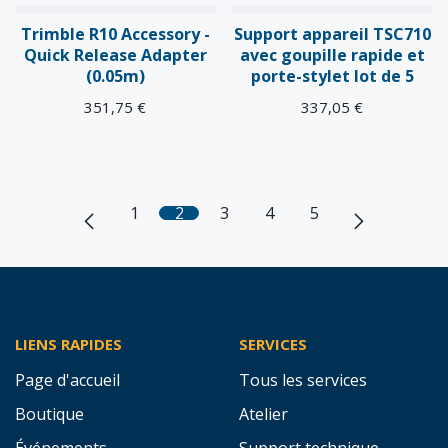
Trimble R10 Accessory -
Support appareil TSC710
Quick Release Adapter
avec goupille rapide et
(0.05m)
porte-stylet lot de 5
351,75
€
337,05
€
1
2
3
4
5
LIENS RAPIDES
SERVICES
Page d'accueil
Tous les services
Boutique
Atelier
Événements
Support technique