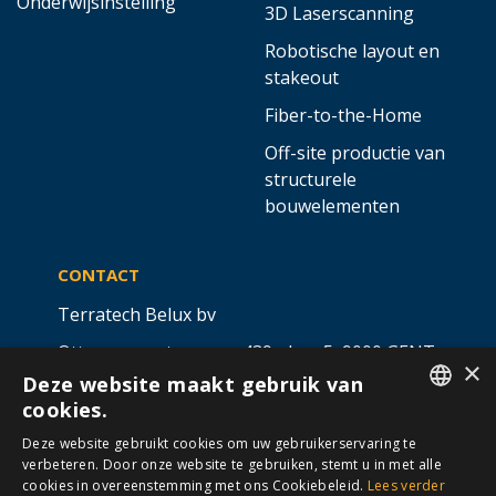
Onderwijsinstelling
3D Laserscanning
Robotische layout en
stakeout
Fiber-to-the-Home
Off-site productie van
structurele
bouwelementen
CONTACT
Terratech Belux bv
Ottergemsesteenweg 439 - bus 5,
9000 GENT
×
Deze website maakt gebruik van
info@allterra-belux.com
+32 9 430 25 30
cookies.
DUTCH
BE1009.467.122
Deze website gebruikt cookies om uw gebruikerservaring te
verbeteren. Door onze website te gebruiken, stemt u in met alle
FRENCH
cookies in overeenstemming met ons Cookiebeleid.
Lees verder