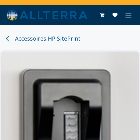
Overslaan naar inhoud
Accessoires HP SitePrint