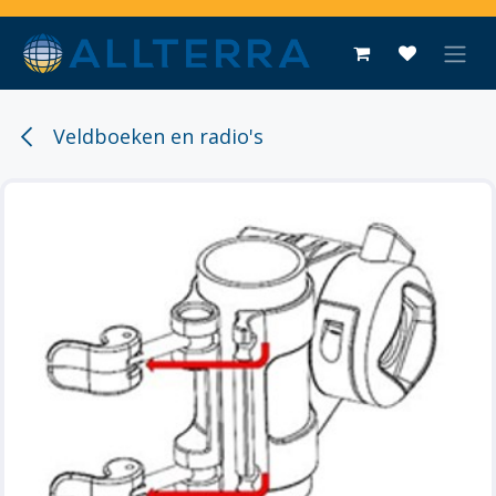
Overslaan naar inhoud
Veldboeken en radio's