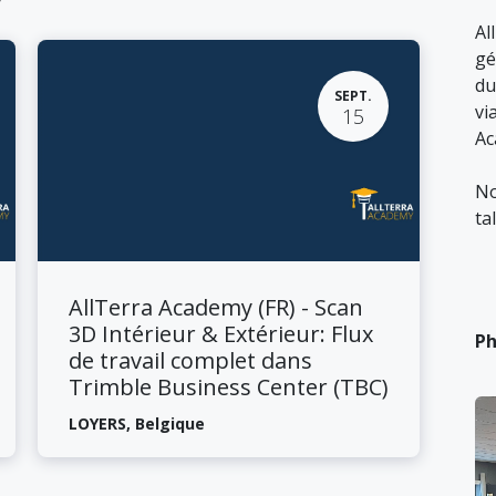
Al
gé
du
SEPT.
vi
15
Ac
No
ta
​AllTerra Academy (FR) - Scan
3D Intérieur & Extérieur: Flux
Ph
de travail complet dans
Trimble Business Center (TBC)
LOYERS
,
Belgique