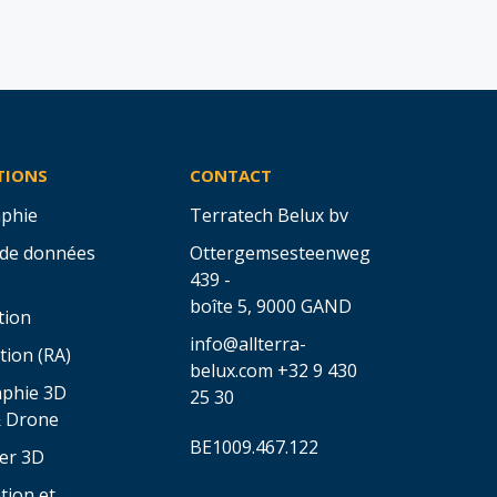
TIONS
CONTACT
phie
Terratech Belux bv
 de données
Ottergemsesteenweg
439 -
boîte 5,
9000 GAND
tion
info@allterra-
tion (RA)
belux.com
+32 9 430
aphie 3D
25 30
& Drone
BE1009.467.122
er 3D
tion et