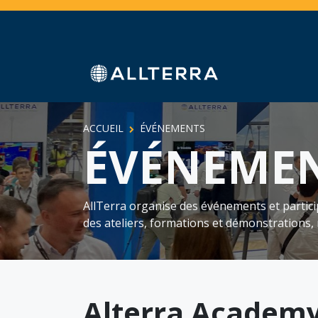
Se rendre au contenu
Accueil
Boutique
Services
Secteurs
A
ACCUEIL
ÉVÉNEMENTS
ÉVÉNEME
AllTerra organise des événements et partici
des ateliers, formations et démonstrations,
Alterra Academ