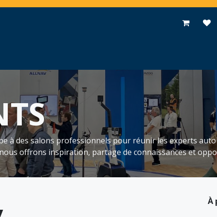
pplications
Promotions
Événements
Actualités
Contac
NTS
pe à des salons professionnels pour réunir les experts auto
 nous offrons inspiration, partage de connaissances et oppo
À 
y