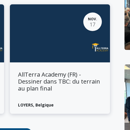
NOV.
17
​AllTerra Academy (FR) -
Dessiner dans TBC: du terrain
au plan final
LOYERS
,
Belgique