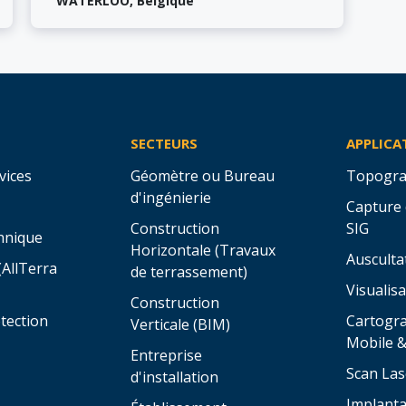
WATERLOO
,
Belgique
SECTEURS
APPLICA
vices
Géomètre ou Bureau
Topogra
d'ingénierie
Capture
Construction
SIG
hnique
Horizontale (Travaux
Ausculta
(AllTerra
de terrassement)
Visualisa
Construction
tection
Cartogr
Verticale (BIM)
Mobile 
Entreprise
Scan Las
d'installation
Implanta