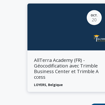
OCT.
20
​AllTerra Academy (FR) -
Géocodification avec Trimble
Business Center et Trimble A​
ccess
LOYERS
,
Belgique