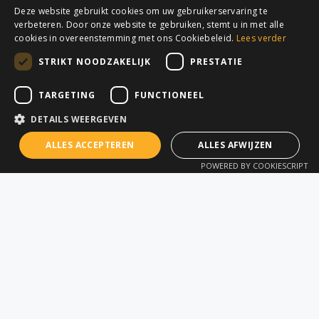
DUTCH
Deze website gebruikt cookies om uw gebruikerservaring te
verbeteren. Door onze website te gebruiken, stemt u in met alle
FRENCH
cookies in overeenstemming met ons Cookiebeleid.
Lees verder
STRIKT NOODZAKELIJK
PRESTATIE
TARGETING
FUNCTIONEEL
DETAILS WEERGEVEN
QUICK LINKS
DIENSTEN
ALLES ACCEPTEREN
ALLES AFWIJZEN
Startpagina
Alle diensten
POWERED BY COOKIESCRIPT
Webshop
Workshop
Events
Technische support
Nieuws
Opleidingen (AllTerra
Academy)
Contact
Beschermplannen
Offerte aanvragen
Verhuur