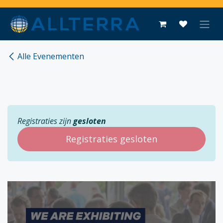
Overslaan naar inhoud
Alle Evenementen
Registraties zijn
gesloten
Registraties gesloten