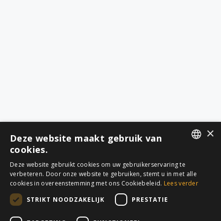
×
Deze website maakt gebruik van
cookies.
DUTCH
Deze website gebruikt cookies om uw gebruikerservaring te
verbeteren. Door onze website te gebruiken, stemt u in met alle
FRENCH
cookies in overeenstemming met ons Cookiebeleid.
Lees verder
QUICK LINKS
DIENSTEN
STRIKT NOODZAKELIJK
PRESTATIE
Startpagina
Alle diensten