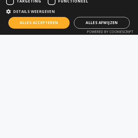
TARGETING
FUNCTIONEEL
Webshop
Workshop
DETAILS WEERGEVEN
Events
Technische support
ALLES ACCEPTEREN
ALLES AFWIJZEN
Nieuws
Opleidingen (AllTerra
POWERED BY COOKIESCRIPT
Academy)
Contact
Beschermplannen
Offerte aanvragen
Verhuur
SECTOREN
TOEPASSINGEN
Landmeter of
Landmeten
Ingenieursbureau
GIS Data Captatie
Horizontale Bouw
Monitoring
(Grondwerken)
Visualisatie (AR)
Verticale Bouw (BIM)
Mobile & Drone 3D
Installatiebedrijf
Mapping