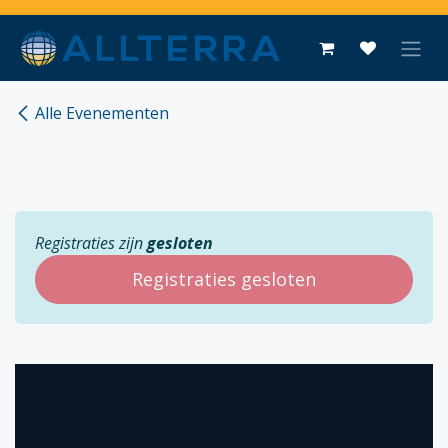
Overslaan naar inhoud
Alle Evenementen
Registraties zijn
gesloten
Registraties gesloten