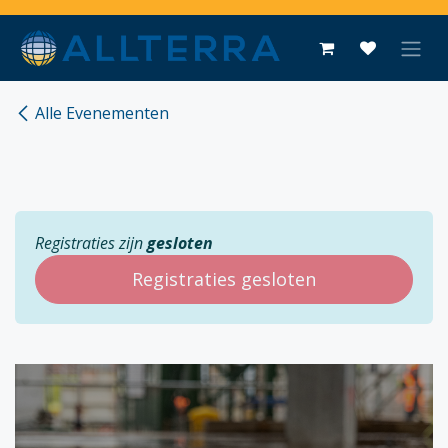
Overslaan naar inhoud
Alle Evenementen
Registraties zijn
gesloten
Registraties gesloten