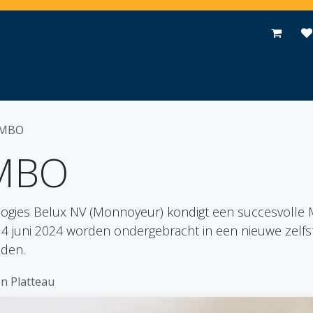
Toepassingen
Promoties
Events
Nieuws
Contact
 MBO
 MBO
nologies Belux NV (Monnoyeur) kondigt een succesvoll
n 4 juni 2024 worden ondergebracht in een nieuwe zelfsta
uden.
n Platteau