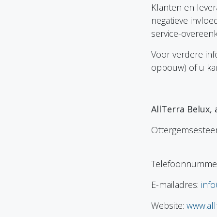
Klanten en leve
negatieve invloe
service-overeenk
Voor verdere in
opbouw) of u ka
AllTerra Be
Otterg
Telefoonnumme
E-mailadres:
inf
Website:
www.all