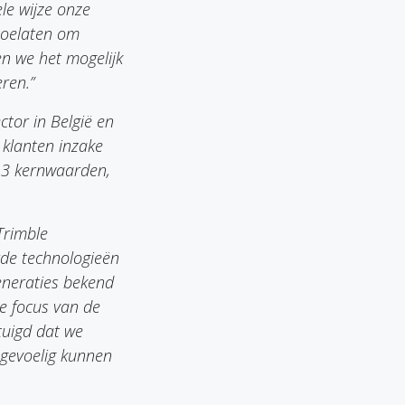
le wijze onze
toelaten om
en we het mogelijk
eren.”
ctor in België en
klanten inzake
e 3 kernwaarden,
Trimble
rde technologieën
generaties bekend
e focus van de
tuigd dat we
 gevoelig kunnen