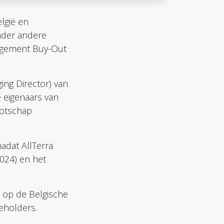
lgië en
nder andere
agement Buy-Out
ng Director) van
 eigenaars van
ootschap
adat AllTerra
024) en het
ux op de Belgische
eholders.