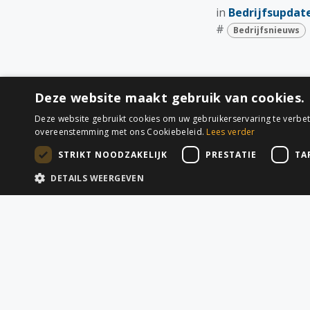
in
Bedrijfsupdat
#
Bedrijfsnieuws
Deze website maakt gebruik van cookies.
Deze website gebruikt cookies om uw gebruikerservaring te verbete
overeenstemming met ons Cookiebeleid.
Lees verder
STRIKT NOODZAKELIJK
PRESTATIE
TA
DETAILS WEERGEVEN
Vraag vandaag 
diensten uw 