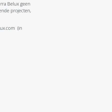
rra Belux geen
pende projecten,
lux.com
(in
00 GENT