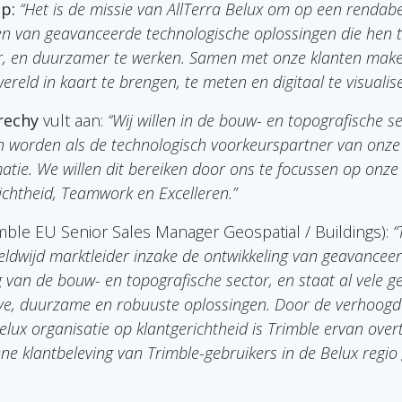
p:
“Het is de missie van AllTerra Belux om op een rendabe
ien van geavanceerde technologische oplossingen die hen 
iger, en duurzamer te werken. Samen met onze klanten mak
ereld in kaart te brengen, te meten en digitaal te visualis
rechy
vult aan:
“Wij willen in de bouw- en topografische se
 worden als de technologisch voorkeurspartner van onze 
matie. We willen dit bereiken door ons te focussen op onz
ichtheid, Teamwork en Excelleren.”
mble EU Senior Sales Manager Geospatial / Buildings):
“
eldwijd marktleider inzake de ontwikkeling van geavancee
ng van de bouw- en topografische sector, en staat al vele 
eve, duurzame en robuuste oplossingen. Door de verhoogd
elux organisatie op klantgerichtheid is Trimble ervan over
e klantbeleving van Trimble-gebruikers in de Belux regio