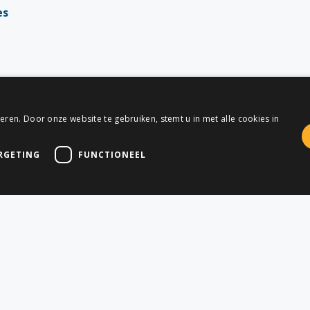
es
ren. Door onze website te gebruiken, stemt u in met alle cookies in
RGETING
FUNCTIONEEL
GEHEEL VRIJBLIJVEND
Vraag nu je offerte aa
nog een gratis offerte aan en ontdek hoe onze geospatiale
projecten kunnen optimaliseren. Of neem contact met ons o
maat gemaakte oplossing!