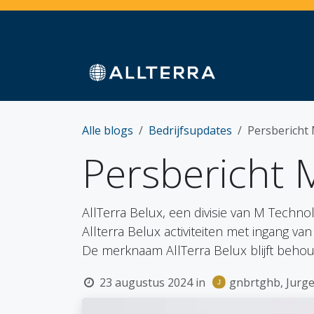
Overslaan naar inhoud
Home
Webshop
Diensten
Sectoren
Alle blogs
Bedrijfsupdates
Persbericht
Persbericht
AllTerra Belux, een divisie van M Tech
Allterra Belux activiteiten met ingang va
De merknaam AllTerra Belux blijft beho
23 augustus 2024
in
gnbrtghb, Jurge