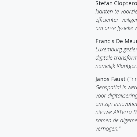
Stefan Cloptero
klanten te voorz
efficiënter, veil
om onze fysieke w
Francis De Meu
Luxemburg gezien
digitale transfor
namelijk Klantger
Janos Faust
(Tri
Geospatial is wer
voor digitaliseri
om zijn innovati
nieuwe AllTerra B
samen de algemen
verhogen.”