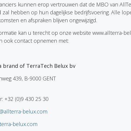
ranciers kunnen erop vertrouwen dat de MBO van AllTe
d zal hebben op hun dagelijkse bedrijfsvoering. Alle lo
omsten en afspraken blijven ongewijzigd.
formatie kan u terecht op onze website
www.allterra-be
n ook contact opnemen met:
lux, a brand of TerraTech Belux bv
emsesteenweg 439, B-90
r: +32 (0)9 430 25 30
o@allterra-belux.com
terra-belux.com