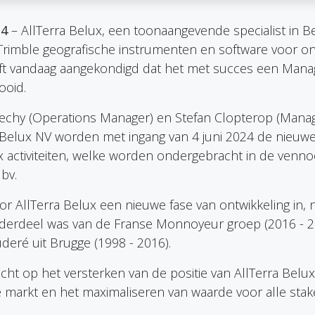
24
– AllTerra Belux, een toonaangevende specialist in Be
rimble geografische instrumenten en software voor o
ft vandaag aangekondigd dat het met succes een Man
ooid.
echy (Operations Manager) en Stefan Clopterop (Managi
Belux NV worden met ingang van 4 juni 2024 de nieuwe
x activiteiten, welke worden ondergebracht in de venn
 bv.
r AllTerra Belux een nieuwe fase van ontwikkeling in, n
derdeel was van de Franse Monnoyeur groep (2016 - 2
uderé uit Brugge (1998 - 2016).
 gericht op het versterken van de positie van AllTerra Bel
markt en het maximaliseren van waarde voor alle stak