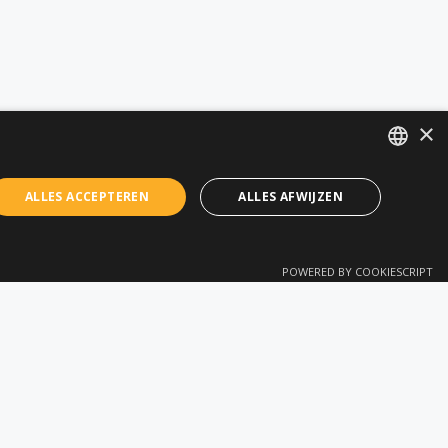
×
DUTCH
ALLES ACCEPTEREN
ALLES AFWIJZEN
FRENCH
n
POWERED BY COOKIESCRIPT
 oplossingen en
p voor een op