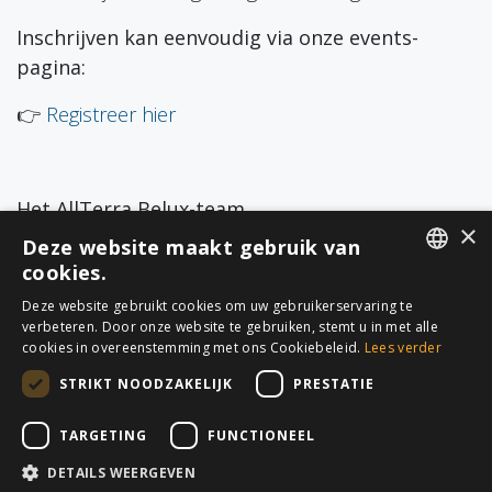
Inschrijven kan eenvoudig via onze events-
pagina:
👉
Registreer hier
Het AllTerra Belux-team
×
Deze website maakt gebruik van
cookies.
DUTCH
in
Bedrijfsupdates
Deze website gebruikt cookies om uw gebruikerservaring te
verbeteren. Door onze website te gebruiken, stemt u in met alle
FRENCH
cookies in overeenstemming met ons Cookiebeleid.
Lees verder
STRIKT NOODZAKELIJK
PRESTATIE
TARGETING
FUNCTIONEEL
DETAILS WEERGEVEN