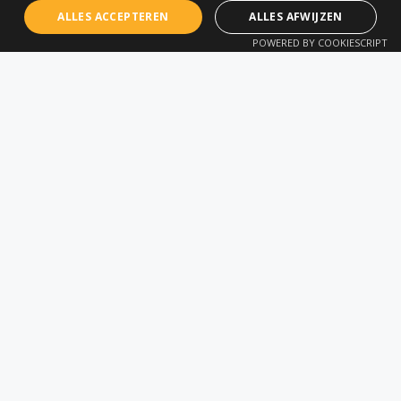
ALLES ACCEPTEREN
ALLES AFWIJZEN
GEHEEL VRIJBLIJVEND
POWERED BY COOKIESCRIPT
Vraag nu je offerte aan
Vraag vandaag nog een gratis offerte aan en ontdek
hoe onze geospatiale oplossingen en diensten uw
projecten kunnen optimaliseren. Of neem contact met
ons op voor een op maat gemaakte oplossing!
Offerte aanvragen
Contact opnemen