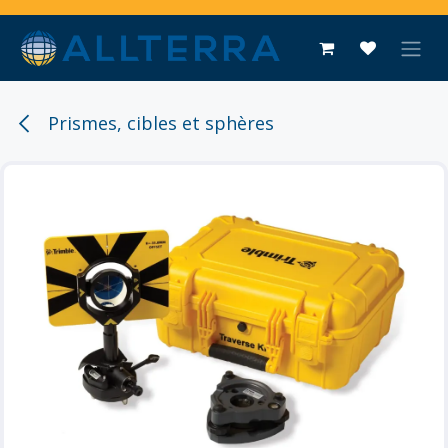
Se rendre au contenu
Prismes, cibles et sphères