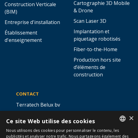
Cartographie 3D Mobile
Construction Verticale
& Drone
(BIM)
Scan Laser 3D
Entreprise d'installation
Implantation et
Établissement
piquetage robotisés
d'enseignement
Fiber-to-the-Home
Production hors site
d’éléments de
construction
CONTACT
Terratech Belux bv
Ottergemsesteenweg 439 -
×
Ce site Web utilise des cookies
boîte 5,
9000 GAND
Nous utilisons des cookies pour personnaliser le contenu, les
info@allterra-belux.com
+32 9 430 25 30
DUTCH
publicités et analyser notre trafic. Nous partageons également des