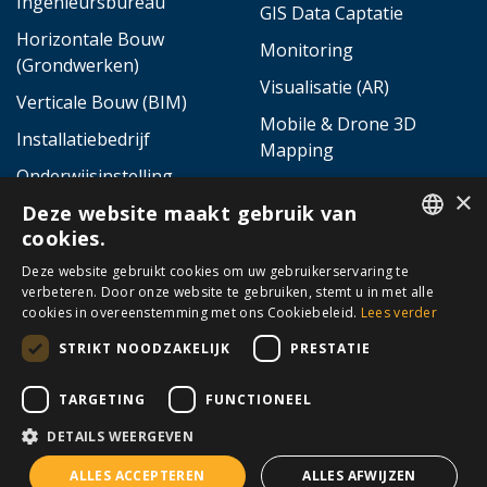
Ingenieursbureau
GIS Data Captatie
Horizontale Bouw
Monitoring
(Grondwerken)
Visualisatie (AR)
Verticale Bouw (BIM)
Mobile & Drone 3D
Installatiebedrijf
Mapping
Onderwijsinstelling
3D Laserscanning
×
Deze website maakt gebruik van
Robotische layout en
cookies.
stakeout
DUTCH
Deze website gebruikt cookies om uw gebruikerservaring te
Fiber-to-the-Home
verbeteren. Door onze website te gebruiken, stemt u in met alle
FRENCH
cookies in overeenstemming met ons Cookiebeleid.
Lees verder
Off-site productie van
structurele
STRIKT NOODZAKELIJK
PRESTATIE
bouwelementen
TARGETING
FUNCTIONEEL
DETAILS WEERGEVEN
CONTACT
ALLES ACCEPTEREN
ALLES AFWIJZEN
Terratech Belux bv