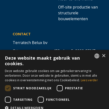
Off-site productie van
structurele
bouwelementen
CONTACT
Terratech Belux bv
Ottergemsesteenweg 439 - bus 5,
9000 GENT
×
Deze website maakt gebruik van
info@allterra-belux.com
+32 9 430 25 30
cookies.
DUTCH
BE1009.467.122
Deze website gebruikt cookies om uw gebruikerservaring te
verbeteren. Door onze website te gebruiken, stemt u in met alle
FRENCH
cookies in overeenstemming met ons Cookiebeleid.
Lees verder
STRIKT NOODZAKELIJK
PRESTATIE
VOLG ONS OP
​
​
TARGETING
FUNCTIONEEL
DETAILS WEERGEVEN