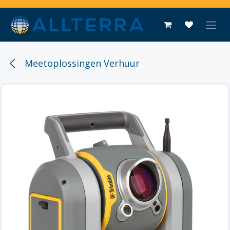
Overslaan naar inhoud
Meetoplossingen Verhuur