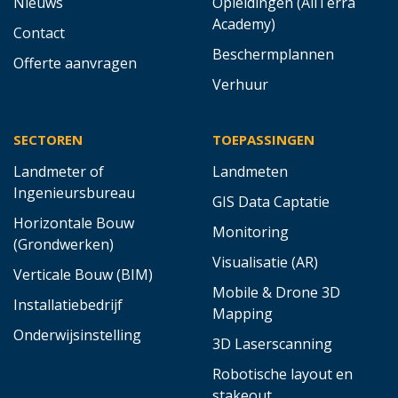
Nieuws
Opleidingen (AllTerra
Academy)
Contact
Beschermplannen
Offerte aanvragen
Verhuur
SECTOREN
TOEPASSINGEN
Landmeter of
Landmeten
Ingenieursbureau
GIS Data Captatie
Horizontale Bouw
Monitoring
(Grondwerken)
Visualisatie (AR)
Verticale Bouw (BIM)
Mobile & Drone 3D
Installatiebedrijf
Mapping
Onderwijsinstelling
3D Laserscanning
Robotische layout en
stakeout