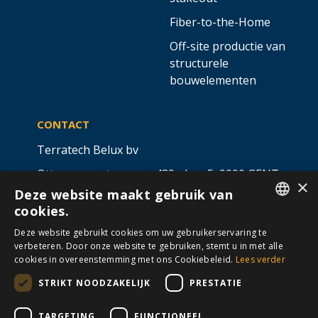
Fiber-to-the-Home
Off-site productie van
structurele
bouwelementen
CONTACT
Terratech Belux bv
Ottergemsesteenweg 439 - bus 5,
9000 GENT
×
Deze website maakt gebruik van
info@allterra-belux.com
+32 9 430 25 30
cookies.
DUTCH
BE1009.467.122
Deze website gebruikt cookies om uw gebruikerservaring te
verbeteren. Door onze website te gebruiken, stemt u in met alle
FRENCH
cookies in overeenstemming met ons Cookiebeleid.
Lees verder
STRIKT NOODZAKELIJK
PRESTATIE
VOLG ONS OP
​
​
TARGETING
FUNCTIONEEL