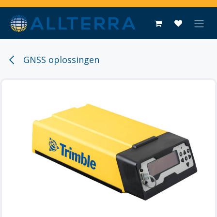
Overslaan naar inhoud
GNSS oplossingen