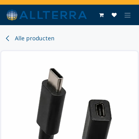
Overslaan naar inhoud
Alle producten